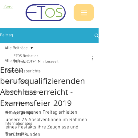
IServ
Beitrag
Alle Beiträge
ETOS Redaktion
Alle Beiträge
21. Feb. 2019
1 Min. Lesezeit
Ersten
Erfahrungsberichte
berufsqualifizierenden
Aus der ETOS
Abschluss erreicht -
Veröffentlichungen
Examensfeier 2019
Auszeichnungen
Am vergangenen Freitag erhielten 
Schulgeldfreiheit
unsere 26 Absolventinnen im Rahmen 
Internationales
eines Festakts ihre Zeugnisse und 
Berufspolitik
Berufsurkunden.