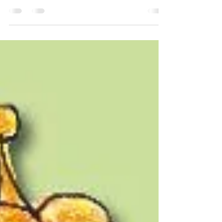
Involvement in Ergotherapieausbildung
und -studium der ETOS
Ergotherapieschule e.V.