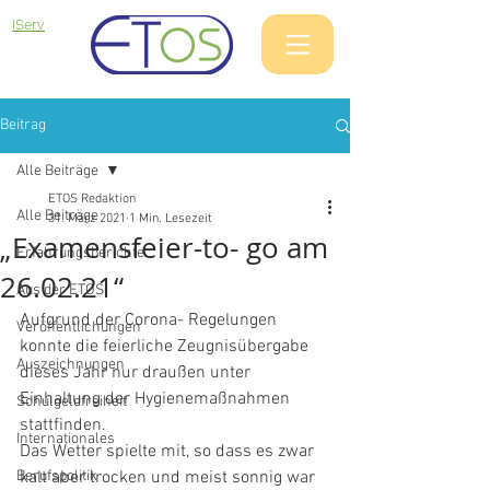
IServ
Beitrag
Alle Beiträge
ETOS Redaktion
Alle Beiträge
31. März 2021
1 Min. Lesezeit
„Examensfeier-to- go am
Erfahrungsberichte
26.02.21“
Aus der ETOS
Aufgrund der Corona- Regelungen 
Veröffentlichungen
konnte die feierliche Zeugnisübergabe 
Auszeichnungen
dieses Jahr nur draußen unter 
Einhaltung der Hygienemaßnahmen 
Schulgeldfreiheit
stattfinden.
Internationales
Das Wetter spielte mit, so dass es zwar 
Berufspolitik
kalt aber trocken und meist sonnig war 