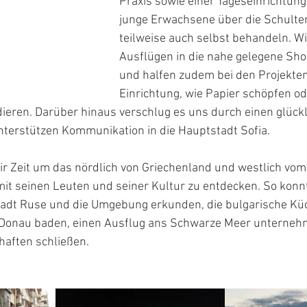
Praxis sowie einer Tageseinrichtung
junge Erwachsene über die Schulte
teilweise auch selbst behandeln. W
Ausflügen in die nahe gelegene Shop
und halfen zudem bei den Projekten
Einrichtung, wie Papier schöpfen od
eren. Darüber hinaus verschlug es uns durch einen glückli
nterstützen Kommunikation in die Hauptstadt Sofia.
ir Zeit um das nördlich von Griechenland und westlich vo
it seinen Leuten und seiner Kultur zu entdecken. So konn
adt Ruse und die Umgebung erkunden, die bulgarische Kü
 Donau baden, einen Ausflug ans Schwarze Meer unterneh
haften schließen.