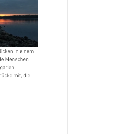
icken in einem 
nde Menschen 
garien 
ücke mit, die 