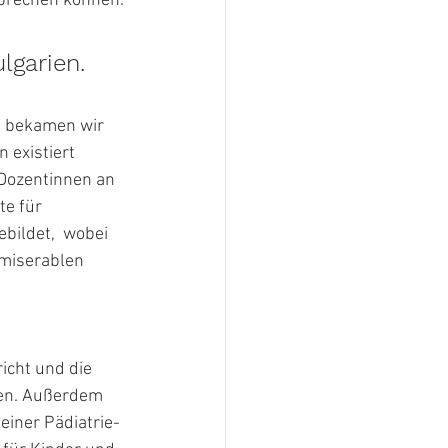
sprechen können.
lgarien. 
e bekamen wir 
 existiert 
-Dozentinnen an 
e für 
bildet,  wobei 
 miserablen 
icht und die 
en. Außerdem 
einer Pädiatrie-