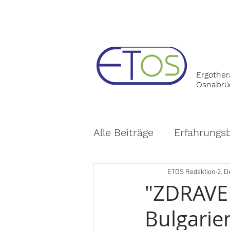
Ergother
Osnabrüc
Alle Beiträge
Erfahrungs
Auszeichnungen
Sch
ETOS Redaktion
2. D
"ZDRAVEI
Bulgarie