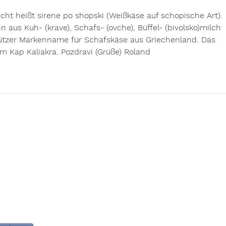
cht heißt sirene po shopski (Weißkäse auf schopische Art). 
 aus Kuh- (krave), Schafs- (ovche), Büffel- (bivolsko)milch 
hützer Markenname für Schafskäse aus Griechenland. Das 
am Kap Kaliakra. Pozdravi (Grüße) Roland
ETOS Ergotherapieschule
Osnabrück e. V.
Senator-Wagner-Weg 2
49088 Osnabrück
Telefon 0541 - 33818 0
Email
sekretariat@etos-schule.de