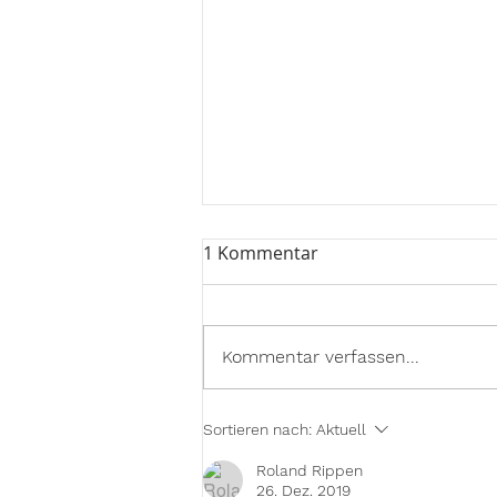
1 Kommentar
Kommentar verfassen...
Erstes zehnwöchiges
Sortieren nach:
Aktuell
Praktikum in Geel - Belgien
Roland Rippen
26. Dez. 2019