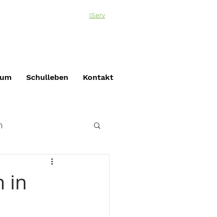
IServ
ium
Schulleben
Kontakt
n
ik
 in