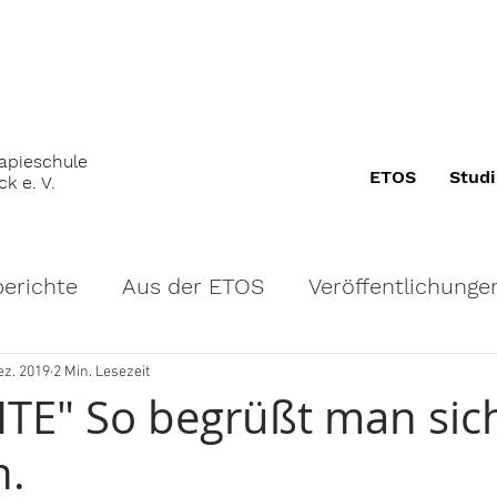
apieschule
ETOS
Stud
k e. V.
berichte
Aus der ETOS
Veröffentlichunge
ulgeldfreiheit
Internationales
Berufspolit
ez. 2019
2 Min. Lesezeit
TE" So begrüßt man sich
n.