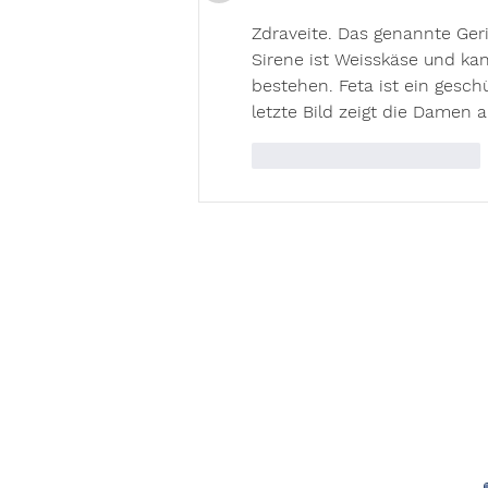
Zdraveite. Das genannte Geri
Sirene ist Weisskäse und kann
bestehen. Feta ist ein gesc
letzte Bild zeigt die Damen 
Gefällt mir
Antworten
Impressum
Datenschutz
Sitemap
Startseite
​Schulleben
International
Team
Bewerbung