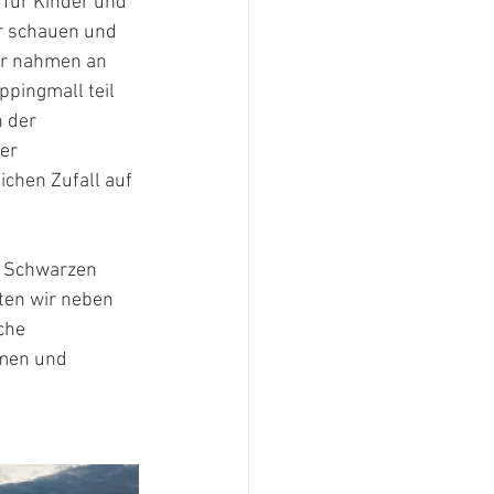
 für Kinder und 
r schauen und 
ir nahmen an 
pingmall teil 
 der 
er 
chen Zufall auf 
m Schwarzen 
ten wir neben 
che 
men und 