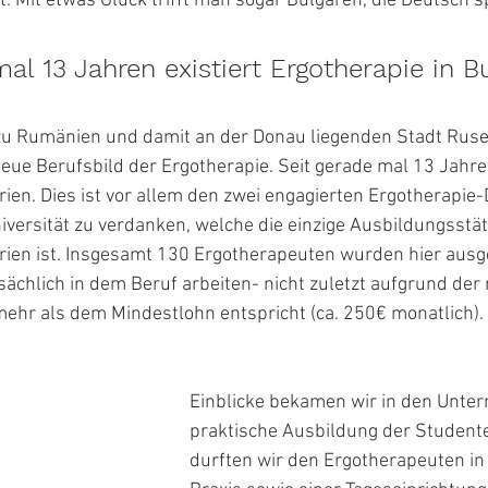
t. Mit etwas Glück trifft man sogar Bulgaren, die Deutsch 
al 13 Jahren existiert Ergotherapie in Bu
 zu Rumänien und damit an der Donau liegenden Stadt Rus
neue Berufsbild der Ergotherapie. Seit gerade mal 13 Jahren
rien. Dies ist vor allem den zwei engagierten Ergotherapie
versität zu verdanken, welche die einzige Ausbildungsstätt
rien ist. Insgesamt 130 Ergotherapeuten wurden hier ausge
tsächlich in dem Beruf arbeiten- nicht zuletzt aufgrund der
mehr als dem Mindestlohn entspricht (ca. 250€ monatlich).
Einblicke bekamen wir in den Unterr
praktische Ausbildung der Student
durften wir den Ergotherapeuten in 