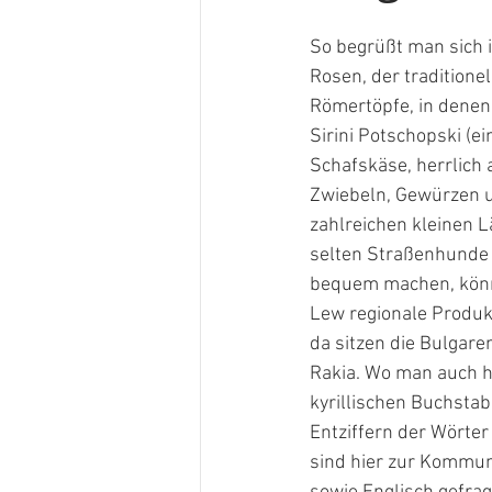
So begrüßt man sich 
Rosen, der traditione
Römertöpfe, in denen 
Sirini Potschopski (ei
Schafskäse, herrlich
Zwiebeln, Gewürzen un
zahlreichen kleinen L
selten Straßenhunde 
bequem machen, könn
Lew regionale Produk
da sitzen die Bulgar
Rakia. Wo man auch h
kyrillischen Buchstab
Entziffern der Wörte
sind hier zur Kommun