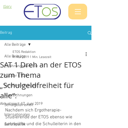
IServ
Beitrag
Alle Beiträge
ETOS Redaktion
Alle Beiträge
9. Mai 2019
1 Min. Lesezeit
SAT 1 Dreh an der ETOS
Erfahrungsberichte
zum Thema
Aus der ETOS
„Schulgeldfreiheit für
Veröffentlichungen
alle“:
Auszeichnungen
Aktualisiert:
17. Juni 2019
Schulgeldfreiheit
Nachdem sich Ergotherapie- 
Internationales
Studierende der ETOS ebenso wie 
Lehrkräfte und die Schulleiterin in den 
Berufspolitik