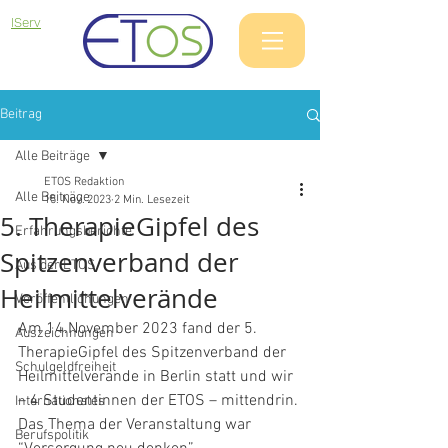
IServ
Beitrag
Alle Beiträge
ETOS Redaktion
Alle Beiträge
15. Nov. 2023
2 Min. Lesezeit
5. TherapieGipfel des
Erfahrungsberichte
Spitzenverband der
Aus der ETOS
Heilmittelverände
Veröffentlichungen
Am 14.November 2023 fand der 5. 
Auszeichnungen
TherapieGipfel des Spitzenverband der 
Schulgeldfreiheit
Heilmittelverände in Berlin statt und wir 
– 4 Studentinnen der ETOS – mittendrin. 
Internationales
Das Thema der Veranstaltung war 
Berufspolitik